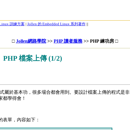
d Linux 訓練方案
|
Jollen 的 Embedded Linux 系列著作
||
□
Jollen網路學院
>>
PHP 讀者服務
>> PHP 練功房
□
PHP 檔案上傳 (1/2)
程式屬於基本功，很多場合都會用到。要設計檔案上傳的程式是非
家都學得會！
表單，內容如下：