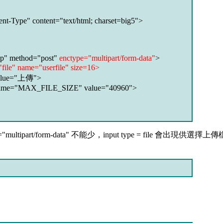
nt-Type" content="text/html; charset=big5">
php" method="post"
enctype="multipart/form-data"
>
"file" name="userfile" size=16>
 value="上傳">
 name="MAX_FILE_SIZE" value="40960">
part/form-data" 不能少，input type = file 會出現供選擇上傳