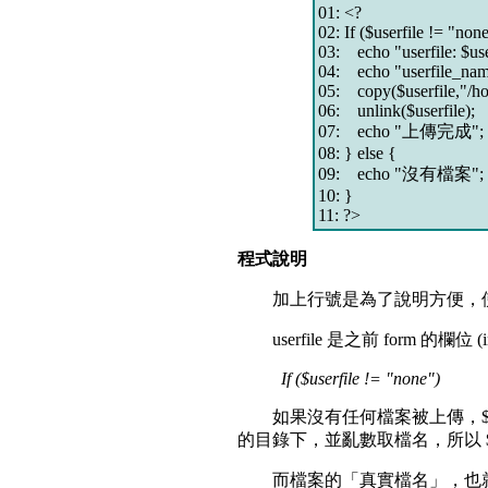
01: <?
02: If ($userfile != "non
03: echo "userfile: $use
04: echo "userfile_name
05: copy($userfile,"/ho
06: unlink($userfile);
07: echo "上傳完成";
08: } else {
09: echo "沒有檔案";
10: }
11: ?>
程式說明
加上行號是為了說明方便，使
userfile 是之前 form 的欄位 
If ($userfile != "none")
如果沒有任何檔案被上傳，$user
的目錄下，並亂數取檔名，所以 $u
而檔案的「真實檔名」，也就是