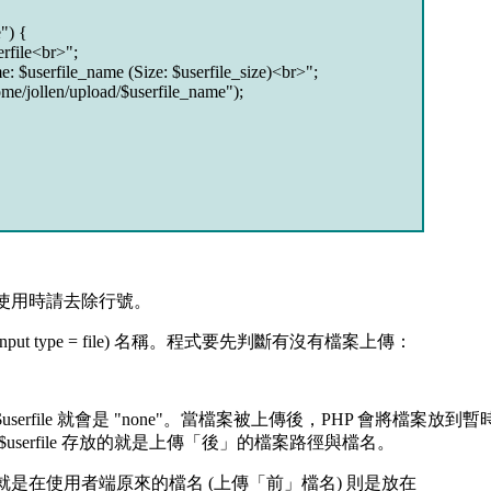
e") {
rfile<br>";
: $userfile_name (Size: $userfile_size)<br>";
me/jollen/upload/$userfile_name");
用時請去除行號。
(input type = file) 名稱。程式要先判斷有沒有檔案上傳：
file 就會是 "none"。當檔案被上傳後，PHP 會將檔案放到暫
serfile 存放的就是上傳「後」的檔案路徑與檔名。
在使用者端原來的檔名 (上傳「前」檔名) 則是放在