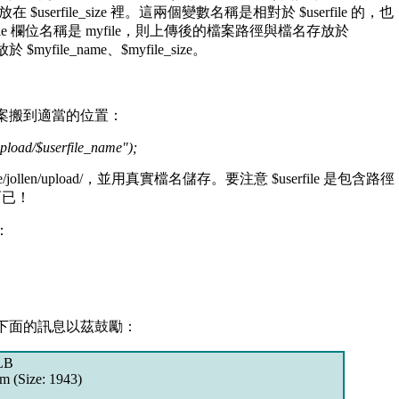
放在 $userfile_size 裡。這兩個變數名稱是相對於 $userfile 的，也
pe = file 欄位名稱是 myfile，則上傳後的檔案路徑與檔名存放於
yfile_name、$myfile_size。
搬到適當的位置：
upload/$userfile_name");
e/jollen/upload/，並用真實檔名儲存。要注意 $userfile 是包含路徑
名而已！
：
面的訊息以茲鼓勵：
ALB
tm (Size: 1943)