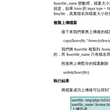
$userfile_name 變數裡，檔案大小
就是，如果 form 的 input ty
$myfile，真實檔名與檔案大小存放於 $m
複製上傳檔案
接下來我們要將上傳後的檔案
copy($userfile,"/home/jollen/
我們將 $userfile 複製到 /hom
的，而 $userfile_name 只有檔
然後將上傳暫存的檔案刪除
unlink($userfile);
執行結果
將檔案成功上傳後可以得到下
userfile: /tmp/phpvA6
userfile_name: license.h
上傳完成