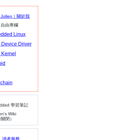
t Jollen｜關於我
en 自由專欄
dded Linux
 Device Driver
 Kernel
oid
kchain
edded 學習筆記
n's Wiki
時關閉）
讀者服務