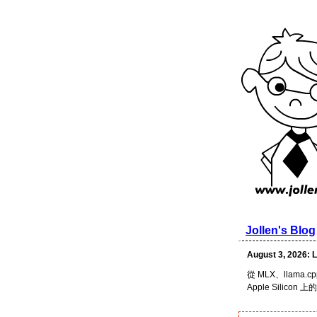
Jollen's Blog
August 3, 202
從 MLX、llama.cpp
Apple Silicon 上