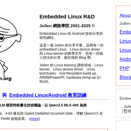
Abou
Embedded Linux R&D
Joll
Jollen 網路學院 2001-2025 !!
Embe
Embedded Linux 與 Android 技術分享與
研究網站。
Linux
這是一個 Jollen 的分享平臺，這裡有一些
embedded Linux、Linux device driver
Linux
與 Linux kernel 的教學文件，也有一些個
人想法的分享，都在我的 Blog 裡。
Andr
Jollen 的 Linux training 課程領域：Linux
PHP
kernel、Linux device driver、cross
toolchains、root filesystem build-up、
Bloc
ARM9/PowerPC hardware bring-up (U-
Boot)。
與
Embedded Linux/Android 教育訓練
Emb
6: LLM 模型特殊量化技術概論：以 Qwen3.5 MLX-4bit 為例
．Jolle
（暫
、4-bit 量化與 Gated DeltaNet recurrent state，理解 Qwen3.5 在
的 Prefill 效能差異。 (
more
)