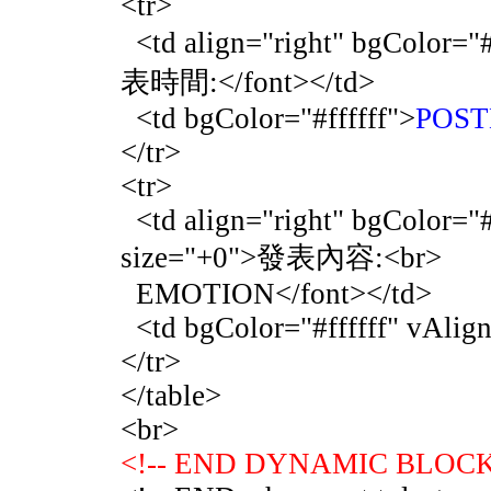
<tr>
<td align="right" bgColor="
表時間:</font></td>
<td bgColor="#ffffff">
POST
</tr>
<tr>
<td align="right" bgColor="
size="+0">發表內容:<br>
EMOTION</font></td>
<td bgColor="#ffffff" vAlig
</tr>
</table>
<br>
<!-- END DYNAMIC BLOCK: