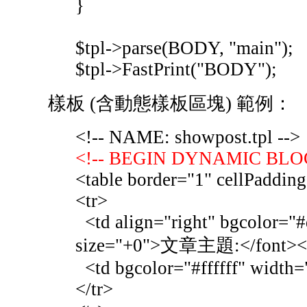
}
$tpl->parse(BODY, "main");
$tpl->FastPrint("BODY");
樣板 (含動態樣板區塊) 範例：
<!-- NAME: showpost.tpl -->
<!-- BEGIN DYNAMIC BLOC
<table border="1" cellPaddin
<tr>
<td align="right" bgcolor="
size="+0">文章主題:</font><
<td bgcolor="#ffffff" width
</tr>