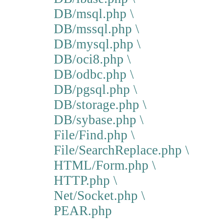
DB/msql.php \
DB/mssql.php \
DB/mysql.php \
DB/oci8.php \
DB/odbc.php \
DB/pgsql.php \
DB/storage.php \
DB/sybase.php \
File/Find.php \
File/SearchReplace.php \
HTML/Form.php \
HTTP.php \
Net/Socket.php \
PEAR.php