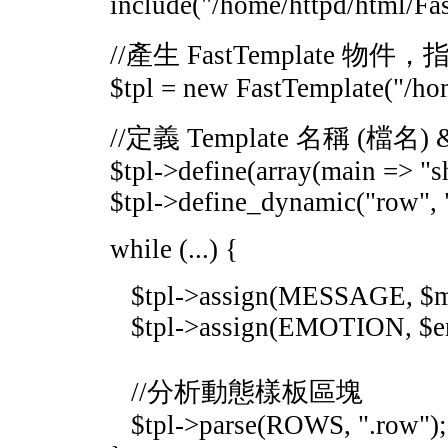
include("/home/httpd/html/Fa
//產生 FastTemplate 
$tpl = new FastTemplate("/ho
//定義 Template 名稱 (檔
$tpl->define(array(main => "s
$tpl->define_dynamic("row", 
while (...) {
$tpl->assign(MESSAGE, $m
$tpl->assign(EMOTION, $em
//分析動態樣板區塊
$tpl->parse(ROWS, ".row");