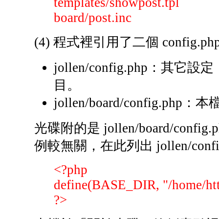
templates/showpost.tpl
board/post.inc
(4) 程式裡引用了二個 confi
jollen/config.ph
目。
jollen/board/config.p
光碟附的是 jollen/board/config
例較無關，在此列出 jollen/conf
<?php
define(BASE_DIR, "/home/htt
?>