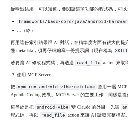
從輸出結果，可以知道，要閱讀這項功能的程式碼，可以
frameworks/base/core/java/android/hardwar
…（略）
再用這份索引結果跟 AI 對話，在精準度方面有很大的提
懂 metadata，須再仔細編寫一份提示詞（現在稱為
SKIL
若要讓 AI 修改程式碼，再透過
read_file
action 
使用 MCP Server
把
npm run android-vibe:retrieve
套用一層 MCP 
Agentic Coding 效果。MCP Server 的主要工作，同樣是提供 
這等於是把
android-vibe
變 Claude 的外掛：先讓
an
程式碼，再以
read_file
action 來讓 AI 讀取完整檔案