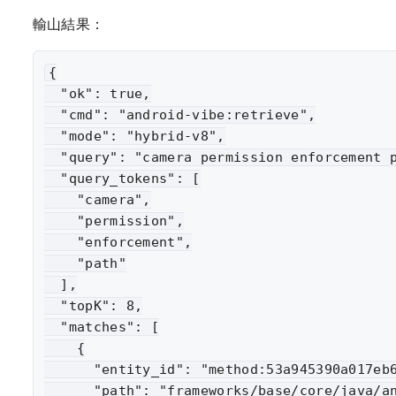
輸山結果：
{

  "ok": true,

  "cmd": "android-vibe:retrieve",

  "mode": "hybrid-v8",

  "query": "camera permission enforcement p
  "query_tokens": [

    "camera",

    "permission",

    "enforcement",

    "path"

  ],

  "topK": 8,

  "matches": [

    {

      "entity_id": "method:53a945390a017eb6
      "path": "frameworks/base/core/java/an