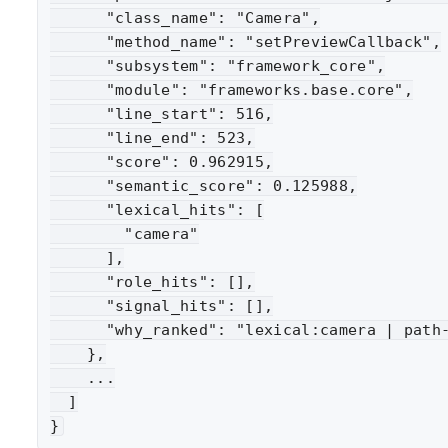
      "class_name": "Camera",

      "method_name": "setPreviewCallback",

      "subsystem": "framework_core",

      "module": "frameworks.base.core",

      "line_start": 516,

      "line_end": 523,

      "score": 0.962915,

      "semantic_score": 0.125988,

      "lexical_hits": [

        "camera"

      ],

      "role_hits": [],

      "signal_hits": [],

      "why_ranked": "lexical:camera | path-
    },

    ...

  ]
