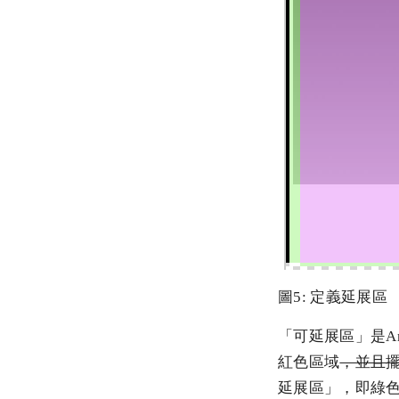
圖5: 定義延展區
「可延展區」是An
紅色區域
，並且
延展區」，即綠