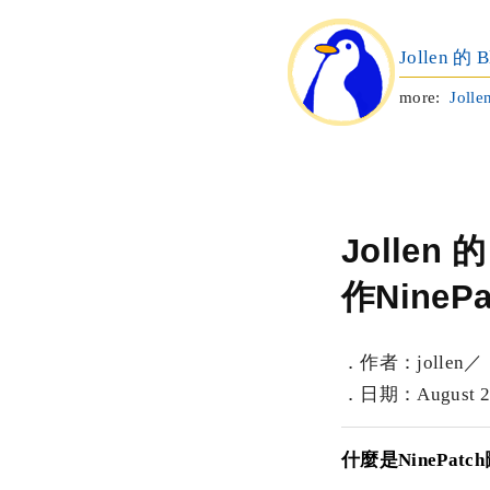
Jollen 的 B
more:
Jolle
Jollen 
作NineP
．作者：jollen／
．日期：August 22,
什麼是NinePatc