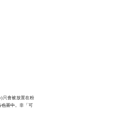
ew)只會被放置在粉
右也置中
。非「可