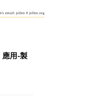
n's email: jollen # jollen.org
le 應用-製