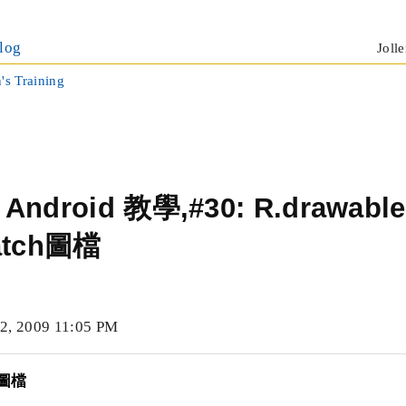
log
Jolle
n's Training
的 Android 教學,#30: R.drawab
atch圖檔
 2009 11:05 PM
h圖檔