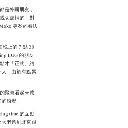
過一半都是外國朋友，
是很親切熱情的，對
oko 專案的看法
是在晚上的 7 點 30
g LUG 的朋友
1 點才「正式」結
行人，由於有點累
G 的聚會看起來應
庭的感覺。
g time 的互動
這次大老遠到北京跟