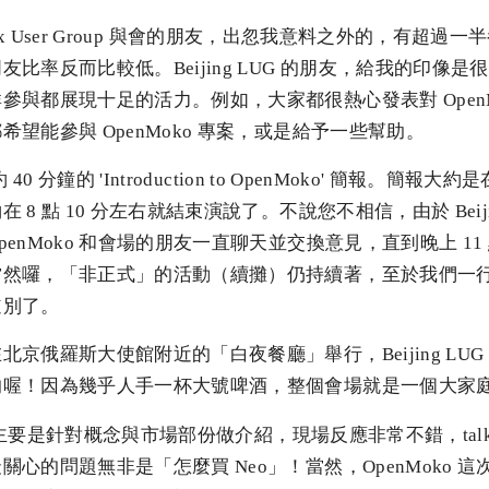
 Linux User Group 與會的朋友，出忽我意料之外的，有超
比率反而比較低。Beijing LUG 的朋友，給我的印像
參與都展現十足的活力。例如，大家都很熱心發表對 OpenM
望能參與 OpenMoko 專案，或是給予一些幫助。
40 分鐘的 'Introduction to OpenMoko' 簡報。簡報大約
8 點 10 分左右就結束演說了。不說您不相信，由於 Beijin
enMoko 和會場的朋友一直聊天並交換意見，直到晚上 1
當然囉，「非正式」的活動（續攤）仍持續著，至於我們一
道別了。
京俄羅斯大使館附近的「白夜餐廳」舉行，Beijing LU
的喔！因為幾乎人手一杯大號啤酒，整個會場就是一個大家
o 主要是針對概念與市場部份做介紹，現場反應非常不錯，talkin
關心的問題無非是「怎麼買 Neo」！當然，OpenMoko 