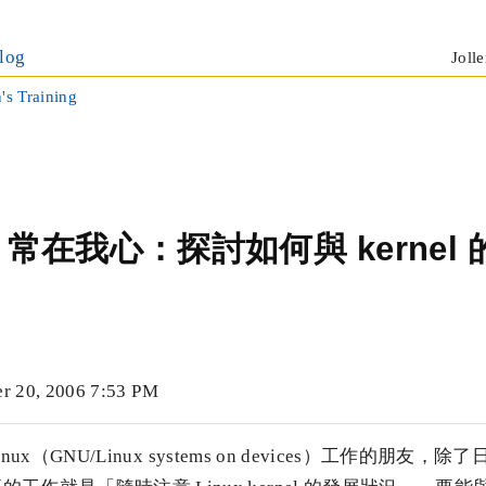
log
Jolle
n's Training
el 常在我心：探討如何與 kernel
20, 2006 7:53 PM
Linux（GNU/Linux systems on devices）工作的朋友