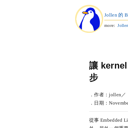
Jollen 的 B
more:
Jolle
讓 kern
步
．作者：jollen／
．日期：November 
從事 Embedded 