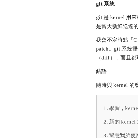
git 系統
git 是 kerne
是當天新鮮送達的 
我會不定時點「C」到
patch。git 系
（diff），而
結語
隨時與 kerne
1. 學習，ke
2. 新的 k
3. 留意我所使用的