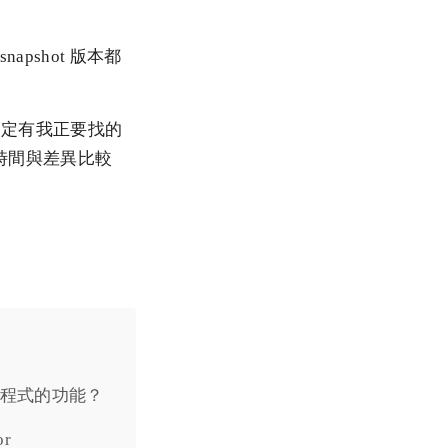
napshot 版本都
，說不定有我正要找的
作者、時間與差異比較
驅動程式的功能？
or