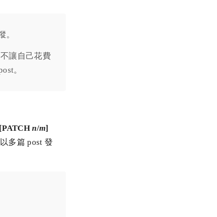
蹤。
為了不讓自己花費
ost。
[PATCH
n
/
m
]
以多篇 post 發