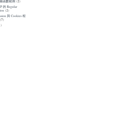
 繪圖函數範例
(
2
)
HP 的 Regular
ion
(
2
)
ssion 與 Cookies 程
(
7
)
1
)