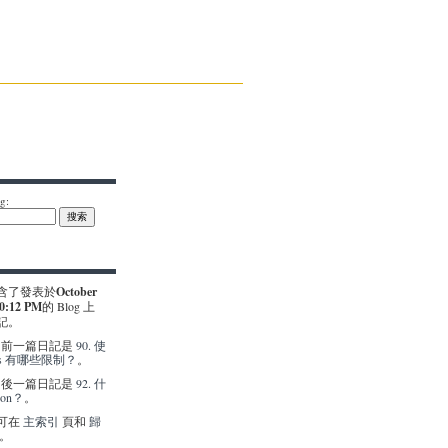
g:
含了發表於
October
10:12 PM
的 Blog 上
記。
g 的前一篇日記是
90. 使
ies 有哪些限制？
。
g 的後一篇日記是
92. 什
ion？
。
可在
主索引
頁和
歸
。