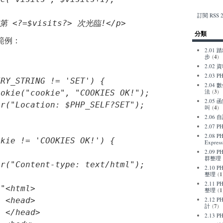
訂閱 RSS 2.
第 <?=$visits?> 次光臨!</p>
分類
範例：
2.01 
步
(
4
)
2.02
2.03 
RY_STRING != 'SET') {

2.04
法
(
3
)
okie("cookie", "COOKIES OK!");

2.05
r("Location: $PHP_SELF?SET");

叫
(
4
)
2.06
2.07 
2.08 P
Express
2.09 
群整理
2.10
整理
(
1
2.11
"<html>

整理
(
1
 <head>

2.12 
計
(
7
)
 </head>

2.13 