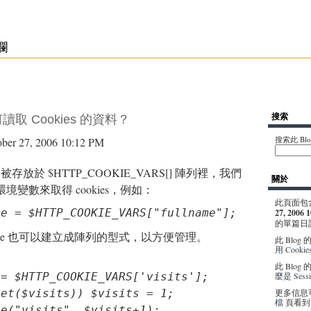
專欄
搜索
如何讀取 Cookies 的資料？
搜索此 Blo
r 27, 2006 10:12 PM
 會被存放於 $HTTP_COOKIE_VARS[] 陣列裡，我們
關於
變數來取得 cookies，例如：
此頁面包
me = $HTTP_COOKIE_VARS["fullname"];
27, 2006 
的單篇日
okie 也可以建立成陣列的型式，以方便管理。
此 Blo
用 Cook
此 Blo
= $HTTP_COOKIE_VARS['visits'];

麼是 Sess
et($visits)) $visits = 1;

更多信息
檔
頁看到
e("visits", $visits+1);
