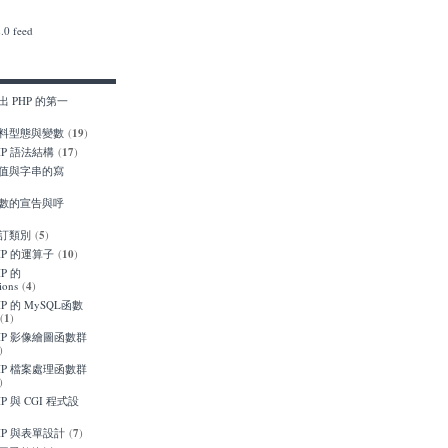
0 feed
踏出 PHP 的第一
 資料型態與變數
(
19
)
PHP 語法結構
(
17
)
 數值與字串的寫
 函數的宣告與呼
 自訂類別
(
5
)
PHP 的運算子
(
10
)
HP 的
ions
(
4
)
PHP 的 MySQL函數
(
1
)
 PHP 影像繪圖函數群
)
 PHP 檔案處理函數群
)
PHP 與 CGI 程式設
PHP 與表單設計
(
7
)