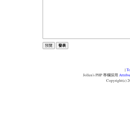
|
T
Jollen's PHP 專欄採用
Attri
Copyright(c) 