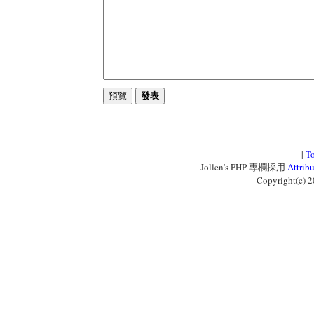
|
T
Jollen's PHP 專欄採用
Attri
Copyright(c) 