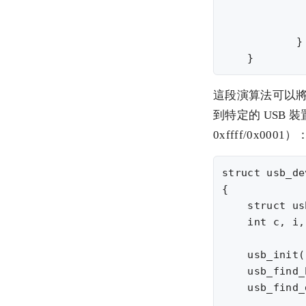
             
             
	    }

這段演算法可以將系統上
到特定的 USB
0xffff/0x0001）
struct usb_de
{

    struct us
    int c, i,
    usb_init()
    usb_find_
    usb_find_