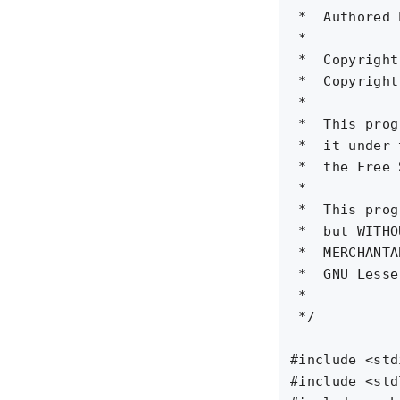
 *  Authored 
 *

 *  Copyright
 *  Copyright
 *

 *  This prog
 *  it under 
 *  the Free 
 *

 *  This prog
 *  but WITHO
 *  MERCHANTA
 *  GNU Lesse
 *

 */

#include <std
#include <std