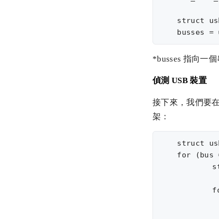
    struct us
*busses 指向
偵測 USB 裝置
接下來，我們要在所
架：
    struct us
    for (bus 
	    struct usb_device *dev;

	    for (dev = bus->devices; dev; dev = dev->next) {

             