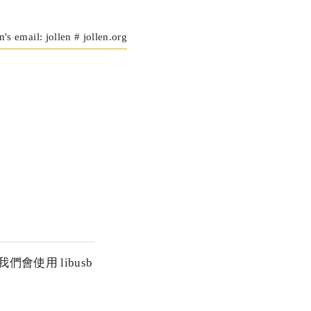
n's email: jollen # jollen.org
，我們會使用 libusb