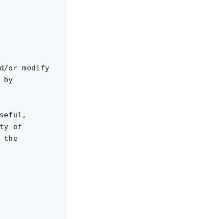
d/or modify

by

eful,

y of

the
