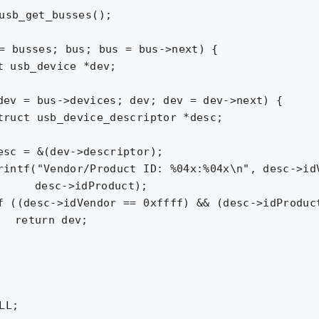
usb_get_busses();

= busses; bus; bus = bus->next) {

t);

v;

LL;
