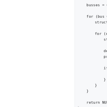
    busses = 
    for (bus 
	struct usb_device *dev;

	for (dev = bus->devices; dev; dev = dev->next) {

	    struct usb_device_descriptor *desc;

	    desc = &(dev->descriptor);

	    printf("Vendor/Product ID: %04x:%04x\n", desc->idVendor,

		   desc->idProduc
	    if ((desc->idVendor == 0xffff) && (desc->idProduct == 0x0001)) {

		return de
	    }

	}

    }

    return NU