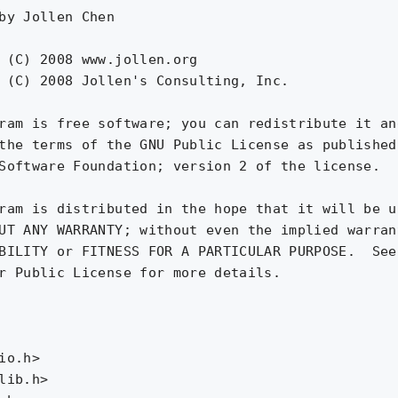
by Jollen Chen 
 (C) 2008 www.jollen.org

 (C) 2008 Jollen's Consulting, Inc.

ram is free software; you can redistribute it an
the terms of the GNU Public License as published 
Software Foundation; version 2 of the license.

ram is distributed in the hope that it will be us
UT ANY WARRANTY; without even the implied warrant
BILITY or FITNESS FOR A PARTICULAR PURPOSE.  See 
r Public License for more details.

io.h>

lib.h>
