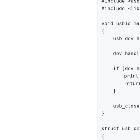
#include <usb
#include <lib
void usbio_ma
{

    usb_dev_h
    dev_handl
    if (dev_h
	printf("USB IO open failed.\n");

	return;

    }

    usb_close
}

struct usb_de
{
