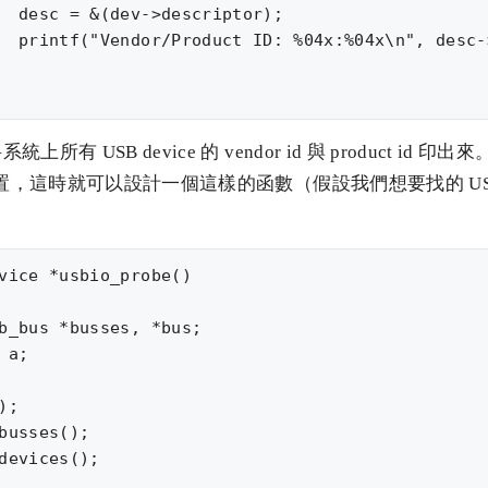
  desc = &(dev->descriptor);

  printf("Vendor/Product ID: %04x:%04x\n", desc-
所有 USB device 的 vendor id 與 product id 
 裝置，這時就可以設計一個這樣的函數（假設我們想要找的 US
：
vice *usbio_probe()

b_bus *busses, *bus;

 a;

;

busses();

devices();
