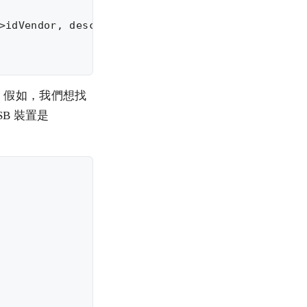
>idVendor, desc->idProduct);

印出來。假如，我們想找
B 裝置是