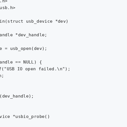
.h>

usb.h>

in(struct usb_device *dev)

andle *dev_handle;

e = usb_open(dev);

andle == NULL) {

(dev_handle);

vice *usbio_probe()
