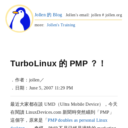
Jollen 的 Blog
Jollen's email: jollen # jollen.org
more:
Jollen's Training
TurboLinux 的 PMP ？！
．作者：jollen／
．日期：June 5, 2007 11:29 PM
最近大家都在談 UMD（Ultra Mobile Device），今天
在閱讀 LinuxDevices.com 新聞時突然瞄到「PMP」
這個字，原來是「
PMP doubles as personal Linux