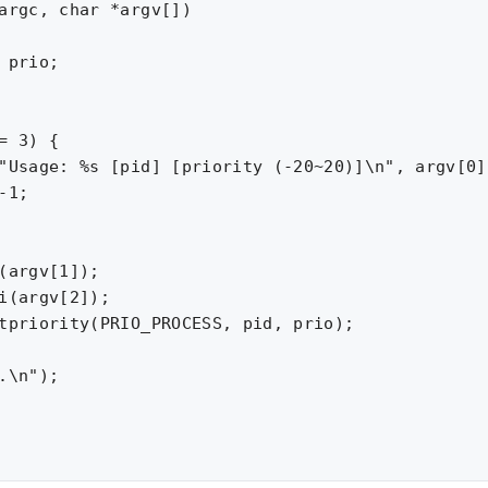
argc, char *argv[])

 prio;

= 3) {

"Usage: %s [pid] [priority (-20~20)]\n", argv[0])
-1;

(argv[1]);

i(argv[2]);

tpriority(PRIO_PROCESS, pid, prio);

.\n");
