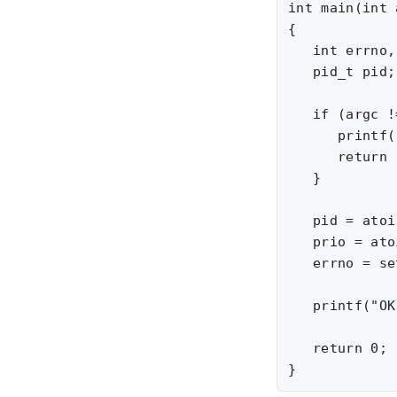
int main(int 
{

   int errno,
   pid_t pid;

   if (argc !
      printf(
      return 
   }

   pid = atoi
   prio = ato
   errno = se
   printf("OK
   return 0;
