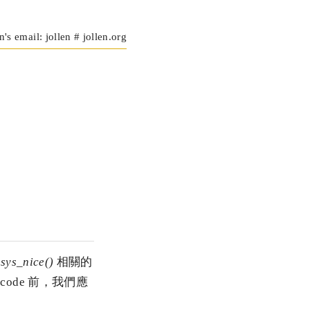
n's email: jollen # jollen.org
與
sys_nice()
相關的
 code 前，我們應