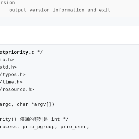
rsion

etpriority.c 
*/

io.h>

std.h>

/types.h>

/time.h>

/resource.h>

argc, char *argv[])

ority() 傳回的類別是 int */

rocess, prio_pgroup, prio_user;
