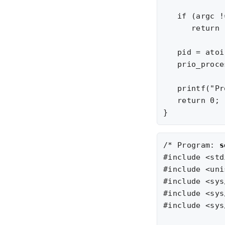
   if (argc !
      return 
   pid = atoi
   prio_proce
   printf("Pr
   return 0;

/* Program: 
s
#include <std
#include <uni
#include <sys
#include <sys
#include <sys