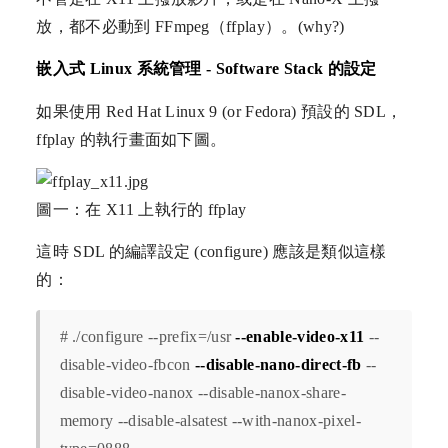
放，都不必動到 FFmpeg（ffplay）。(why?)
嵌入式 Linux 系統管理 - Software Stack 的設定
如果使用 Red Hat Linux 9 (or Fedora) 預設的 SDL，
ffplay 的執行畫面如下圖。
圖一：在 X11 上執行的 ffplay
這時 SDL 的編譯設定 (configure) 應該是類似這樣
的：
# ./configure --prefix=/usr
--enable-video-x11
--
disable-video-fbcon
--disable-nano-direct-fb
--
disable-video-nanox --disable-nanox-share-
memory --disable-alsatest --with-nanox-pixel-