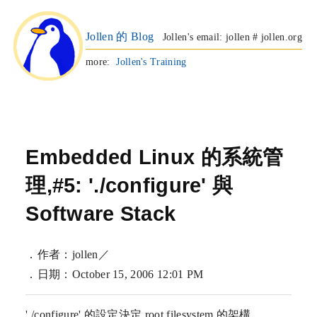
Jollen 的 Blog
Jollen's email: jollen # jollen.org
more:
Jollen's Training
Embedded Linux 的系統管
理,#5: './configure' 與
Software Stack
．作者：jollen／
．日期：October 15, 2006 12:01 PM
'./configure' 的設定決定 root filesystem 的架構